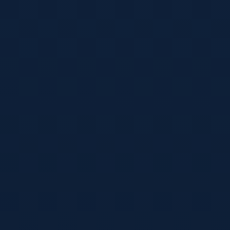
欧冠C1体育资讯网