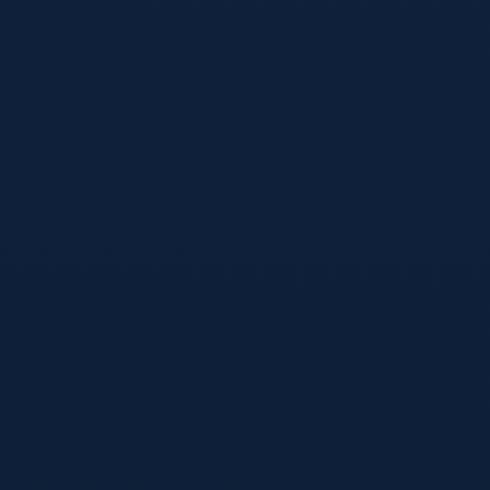
快速导航
华体会体育官网
华体会APP下载
官方入口
优惠活动
体育动态
关于我们
合作伙伴