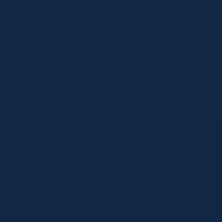
专属客户经理
7x24小时一对一私人定制服务
HTH 荣耀俱乐部
超越期待的VIP尊享体验
忠诚理应获得最高规格的礼遇。华体会体育 VIP俱乐部专为追
求极致体验的精英玩家量身定制。随着您在平台的活跃度提
升，您将逐步解锁一系列令人惊叹的特权，享受真正无缝、尊
贵的顶级服务。
突破极限的资金通道