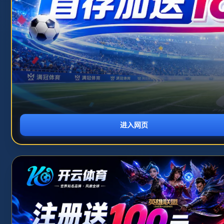
官方入口
下载APP
官方权威认证 · 资金安全无忧
激发无限潜能
尊享顶级体育福利
在华体会体育，我们深知每一次精准的预判都源于您对体育的
热爱。因此，我们打造了全网最具竞争力的奖励体系。从丰厚
的迎新资金助力，到日常赛事的专属加码，全方位提升您的互
动体验与收益空间。
立即开启尊享之旅
探索全部活动
极速派发
规则透明
行业最高标准