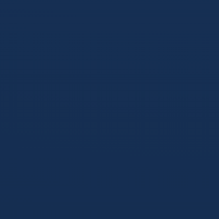
新客限定
破冰启航：100%迎新强力加持
初次踏入华体会体育的殿堂，我们为您准备了诚意满满的见面
礼。首笔资金注入即可触发高达100%的额度匹配。这不仅是
数字的叠加，更是为您在探索平台丰富体育盘口时，提供坚实