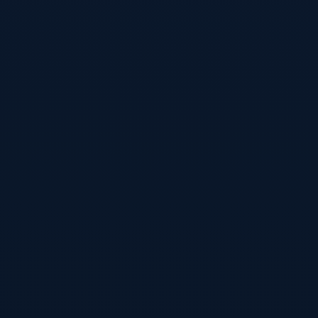
CBA Stream Free