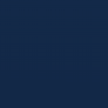
并登录华体会体育官方APP，即可解锁移动端专属的神秘盲
盒。不仅包含额外的免流体验金，更有机会获得顶级赛事的现
场门票或官方定制周边。体验丝滑流畅的移动端操作，同时收
获意外惊喜。
兼容iOS与Android · 一键极速安装
前往下载