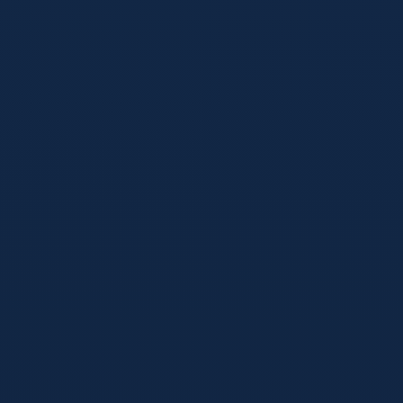
享受行业最高的单笔及每日提额上限，专属绿色通道确
保大额资金极速流转，绝不耽误您的任何核心决策。
定制化晋级与保级红利
每一次星级的跃升，都伴随着丰厚的无门槛现金奖励。
更有每月的保级福利与生日专属惊喜，让尊贵感贯穿始
终。
全球顶级赛事奢华游
作为核心VIP，您将有机会获得由官方全额赞助的欧洲
杯、世界杯等顶尖赛事的VIP包厢门票及全程奢华旅行
安排。
了解VIP晋升规则
三步轻松激活您的专属福利