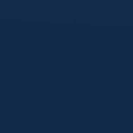
移动端专享
指尖财富：官方APP下载特权
移动互联时代，随时随地掌握赛场动态是制胜关键。首次下载