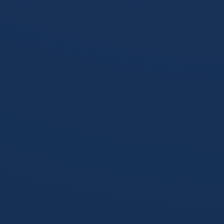
逻辑拆解指南
第一次看到“让半球”、“一球/球半”时感到一头雾水？本文带你
轻松拆解世界杯让球盘的核心逻辑，帮你从看热闹的球迷华丽
转身为看门道的专业分析者。
阅读全文