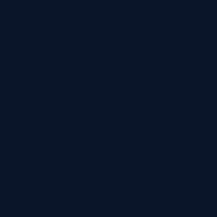
快速导航
华体会体育官网
华体会APP下载
官方入口
优惠活动
体育动态
关于我们