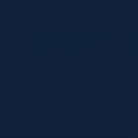
体育资讯
2026-05-13
2026世界杯墨西哥完整赛程：从揭幕到出
线，实时更新全掌握
这是一份面向长期更新的墨西哥队世界杯信息页：先看阶段性
赛程总览，再跟进比分、积分与出线形势变化。无论你想查开
赛时间，还是想追踪每一场后的关键走势，这里都能一站式获
取。