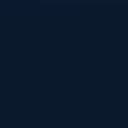
华体会体育官方网站提供最新的HTH体育入口，支持网页版
登录及官方APP下载，为您打造专业、稳定的体育互动品牌体
验。