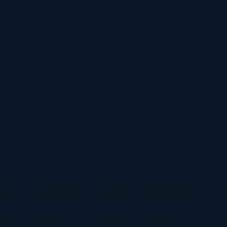
欧冠C1体育资讯网
满冠体育下载站