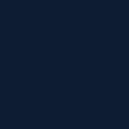
体育
2026-05-10