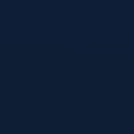
更分散，想免费看、看得稳、看得舒服，就得先把时间表安排
明白。本文围绕“2026美加墨世界杯免费观看更新”，帮你一次
理清观赛时区、高清回放、手机投屏与不同作息的最佳搭配。
阅读全文