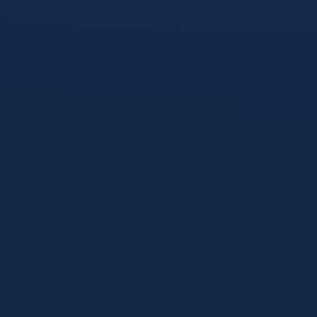
体育
2026-05-17
2026世界杯小组赛数据统计：谁用进球和
助攻，把比赛踢成了自己的故事
小组赛的精彩，从来不只属于比分牌上的那一秒。我们以射手
榜、助攻榜和进攻热区为底座，拆开每一次进球方式与参与回
合，看看谁才是真正的关键先生。
阅读全文