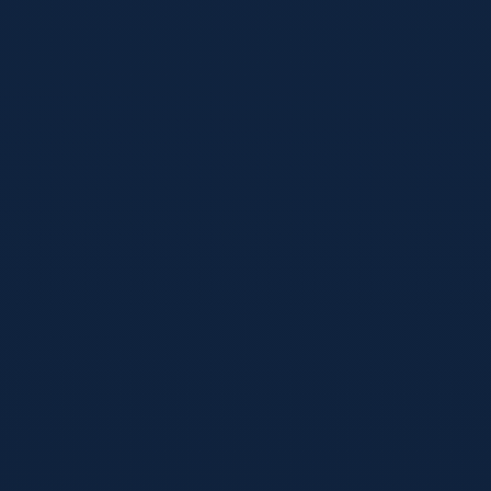
体育
2026-05-14
2026世界杯东道主预测：谁在下一轮主办
权博弈中笑到最后？
世界杯东道主从来不只是体育问题，更是商业版图、国际影响
力与区域平衡的综合角力。沿着2026世界杯东道主预测这条线
索，我们可以看到哪些地区正在被国际足联反复审视，谁又更
接近下一次机会。
阅读全文