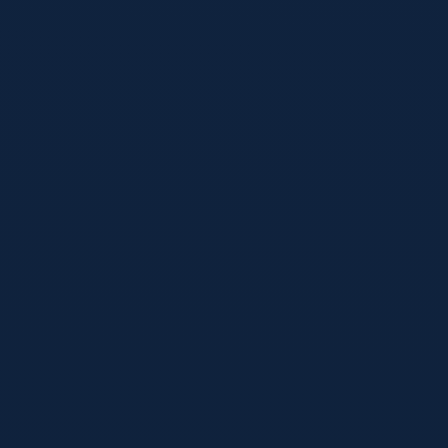
周一至周日 00:00 - 24:00
北京市朝阳区体育中心商务区