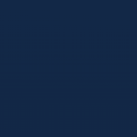
英雄联盟S15直播