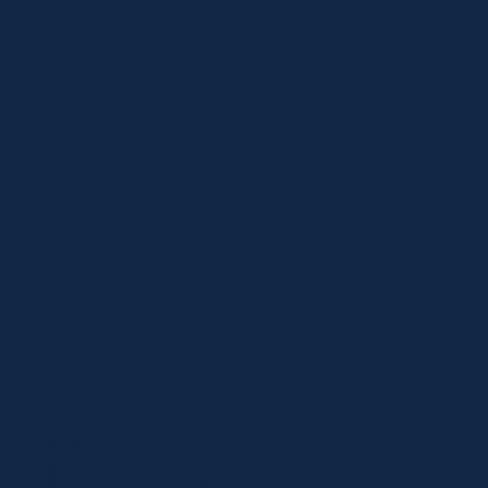
LOL S16比赛结果中心