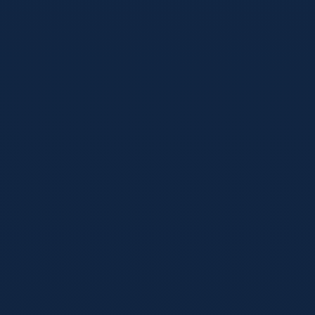
亚美体育直播官方