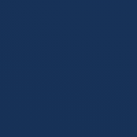
数字体育
新纪元
华体会体育（HTH Sports）作为全球领先的体育互动品牌，始
终秉持创新、安全、卓越的核心理念。我们致力于构建全方位
的数字体育生态，为全球体育爱好者提供极具沉浸感、稳定且
多元的顶级互动体验。
品牌溯源与实力
自创立以来，华体会体育迅速崛起为体育娱乐领域的标杆企
业。依托于深厚的技术积累与对全球体育产业的深刻洞察，
HTH打破了传统体育互动的边界，将尖端的大数据分析、云
计算以及人工智能技术深度融入平台运营之中。
我们不仅仅是一个提供体育资讯与互动服务的平台，更是一个
连接全球球迷、赛事与数字娱乐的超级枢纽。通过不断优化的
产品矩阵，包括官方网页端与深度定制的移动应用程序，华体
会体育确保用户在任何时间、任何地点，都能享受到毫秒级的
赛事数据更新与流畅无阻的交互体验。
在激烈的市场竞争中，HTH品牌的成功源于对“用户至上”原则