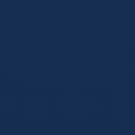
全球化战略与生态布局
作为一家具有国际视野的企业，华体会体育积极推进全球化战
略。我们不仅深耕亚洲市场，更将服务触角延伸至全球多个国
家和地区。通过与国际知名体育俱乐部、顶级赛事的深度战略
合作，HTH不断提升品牌的国际影响力和美誉度。
在生态布局方面，我们正致力于打造一个闭环的体育娱乐生态
系统。涵盖体育资讯、赛事直播、互动竞猜、社区交流等多个
维度。用户在华体会体育的平台上，能够实现从获取信息到深
度参与的一站式闭环体验。
全量赛事覆盖：
每月提供数以万计的体育赛事互动
支持，涵盖足球、篮球、网球及电竞等热门领域。
合规运营体系：
严格遵守各地法律法规，持有权威
机构颁发的合法运营牌照，确保业务的长期可持续发
展。
社会责任担当：
积极参与体育公益事业，推动基层
体育发展，传递健康向上的体育精神。
企业资质与认证