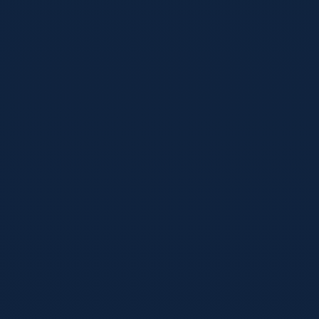
support@hthsports-url.com