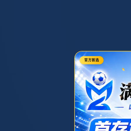
华体会体育官网
华体会APP下载
官方入口
优惠活动
体育动态
关于我们