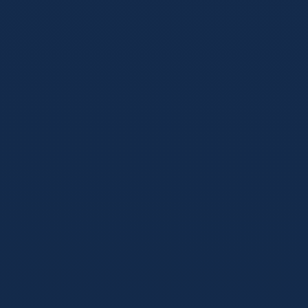
快速导航
华体会体育官网
华体会APP下载
官方入口
优惠活动
体育动态
关于我们
合作伙伴